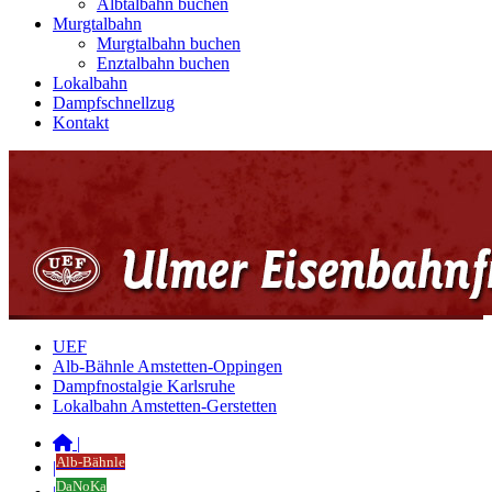
Albtalbahn buchen
Murgtalbahn
Murgtalbahn buchen
Enztalbahn buchen
Lokalbahn
Dampfschnellzug
Kontakt
UEF
Alb-Bähnle Amstetten-Oppingen
Dampfnostalgie Karlsruhe
Lokalbahn Amstetten-Gerstetten
|
Alb-Bähnle
|
DaNoKa