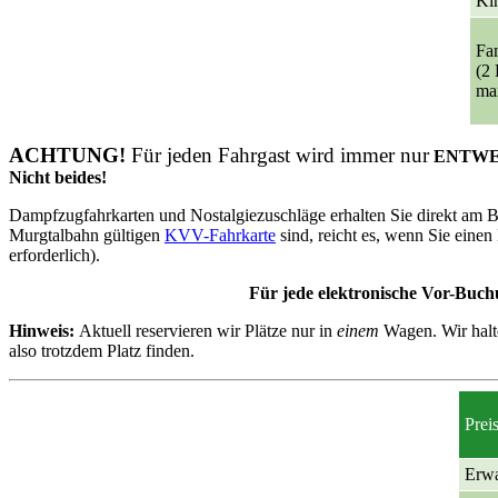
Kin
Fam
(2
ma
ACHTUNG!
Für jeden Fahrgast wird immer nur
ENTW
Nicht beides!
Dampfzugfahrkarten und Nostalgiezuschläge erhalten Sie direkt am Bah
Murgtalbahn gültigen
KVV-Fahrkarte
sind, reicht es, wenn Sie einen
erforderlich).
Für jede elektronische Vor-Buchu
Hinweis:
Aktuell reservieren wir Plätze nur in
einem
Wagen. Wir halte
also trotzdem Platz finden.
Prei
Erwa