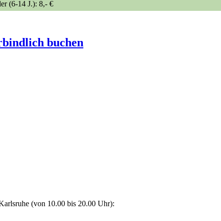
r (6-14 J.): 8,- €
bindlich buchen
arlsruhe (von 10.00 bis 20.00 Uhr):