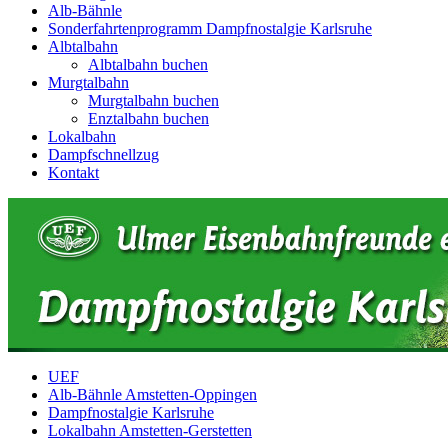
Alb-Bähnle
Sonderfahrtenprogramm Dampfnostalgie Karlsruhe
Albtalbahn
Albtalbahn buchen
Murgtalbahn
Murgtalbahn buchen
Enztalbahn buchen
Lokalbahn
Dampfschnellzug
Kontakt
UEF
Alb-Bähnle Amstetten-Oppingen
Dampfnostalgie Karlsruhe
Lokalbahn Amstetten-Gerstetten