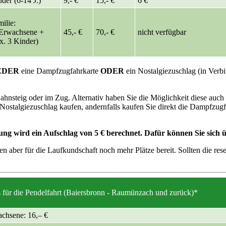
der (6-14 J.)
9,- €
15,- €
6 €
ilie:
 Erwachsene +
45,- €
70,- €
nicht verfügbar
x. 3 Kinder)
EDER
eine Dampfzugfahrkarte
ODER
ein Nostalgiezuschlag (in Verbi
nsteig oder im Zug. Alternativ haben Sie die Möglichkeit diese auch o
 Nostalgiezuschlag kaufen, andernfalls kaufen Sie direkt die Dampfzugfa
ng wird ein Aufschlag von 5 € berechnet. Dafür können Sie sich üb
n aber für die Laufkundschaft noch mehr Plätze bereit. Sollten die re
s für die Pendelfahrt (Baiersbronn - Raumünzach und zurück)*
chsene: 16,– €