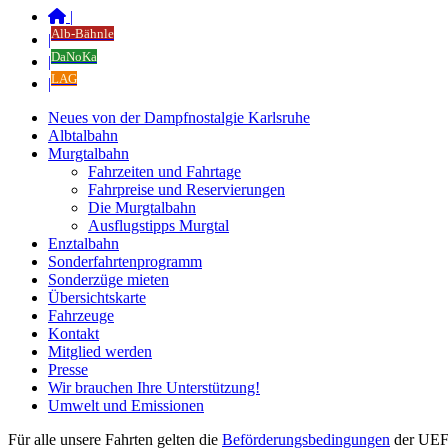
|
Alb-Bähnle
|
DaNoKa
|
LAG
|
Neues von der Dampfnostalgie Karlsruhe
Albtalbahn
Murgtalbahn
Fahrzeiten und Fahrtage
Fahrpreise und Reservierungen
Die Murgtalbahn
Ausflugstipps Murgtal
Enztalbahn
Sonderfahrtenprogramm
Sonderzüge mieten
Übersichtskarte
Fahrzeuge
Kontakt
Mitglied werden
Presse
Wir brauchen Ihre Unterstützung!
Umwelt und Emissionen
Für alle unsere Fahrten gelten die
Beförderungsbedingungen
der UEF