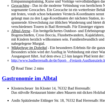
Entspannungstraining, Kurse und Vorträge vervollständigen d
Geocaching
- Das ist die moderne Vebindung von herrlichem Na
sogenannte Geocaches. Ein Geocache ist ein wetterfester Behä
mit festen, vorab schon bekannten Versteck-Koordinaten nennt 
gelangt man zu den Lage-Koordinaten der nächsten Station, in d
spannende Abwechslung zur üblichen Wanderung und bietet die
verschiedenen Touren in Bad Herrenalb. Für Einsteiger eignen 
Albtal-Arena
- Ein breitgefächertes Outdoor- und Erlebnispro
Bogenschießen, Cross Boccia, Flussbettwandern, Kajakfahren,
mit Kindern herzlich willkommen sein. Familienfreundlich und 
nahegelegene Murgtal.
Wildgehege im Dobeltal
- Ein besonderes Erlebnis für die gan
Besonders schön wird der Ausflug in Verbindung mit einer Wan
Ausgangsort führt. Auf dem etwa 2,5 km langen Pfad lernt der
http://www.badherrenalb.de/de/Sport-_-Freizeit-Ausflugsziele
Read Time: 2 mins
Gastronomie im Albtal
Klosterscheuer Im Kloster 14, 76332 Bad Herrenalb:
Das stilvolle Restaurant hinter alten Mauern mit dicken Holzba
Andis Spätzlestube Ettlinger Str. 18, 76332 Bad Herrenalb: Hie