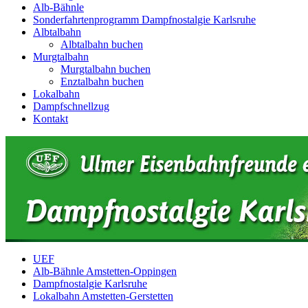
Alb-Bähnle
Sonderfahrtenprogramm Dampfnostalgie Karlsruhe
Albtalbahn
Albtalbahn buchen
Murgtalbahn
Murgtalbahn buchen
Enztalbahn buchen
Lokalbahn
Dampfschnellzug
Kontakt
UEF
Alb-Bähnle Amstetten-Oppingen
Dampfnostalgie Karlsruhe
Lokalbahn Amstetten-Gerstetten