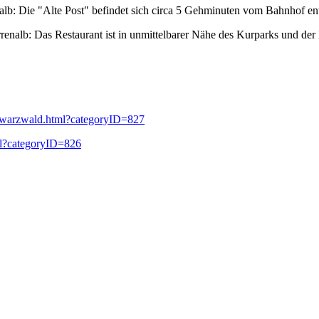
lb: Die "Alte Post" befindet sich circa 5 Gehminuten vom Bahnhof ent
alb: Das Restaurant ist in unmittelbarer Nähe des Kurparks und der I
hwarzwald.html?categoryID=827
ml?categoryID=826