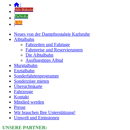
|
Alb-Bähnle
|
DaNoKa
|
LAG
|
Neues von der Dampfnostalgie Karlsruhe
Albtalbahn
Fahrzeiten und Fahrtage
Fahrpreise und Reservierungen
Die Albtalbahn
Ausflugstipps Albtal
Murgtalbahn
Enztalbahn
Sonderfahrtenprogramm
Sonderzüge mieten
Übersichtskarte
Fahrzeuge
Kontakt
Mitglied werden
Presse
Wir brauchen Ihre Unterstützung!
Umwelt und Emissionen
UNSERE PARTNER: