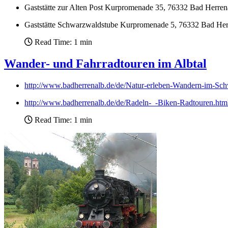
Gaststätte zur Alten Post Kurpromenade 35, 76332 Bad Herrena
Gaststätte Schwarzwaldstube Kurpromenade 5, 76332 Bad Herren
Read Time: 1 min
Wander- und Fahrradtouren im Albtal
http://www.badherrenalb.de/de/Natur-erleben-Wandern-im-Sc
http://www.badherrenalb.de/de/Radeln-_-Biken-Radtouren.ht
Read Time: 1 min