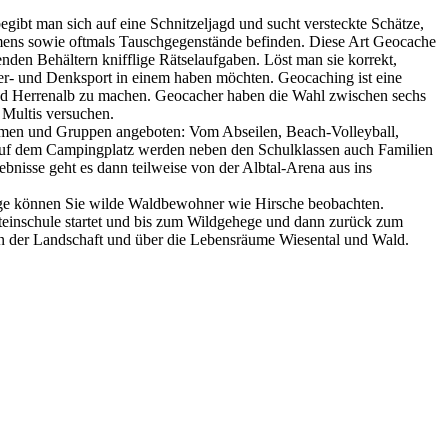
ibt man sich auf eine Schnitzeljagd und sucht versteckte Schätze,
amens sowie oftmals Tauschgegenstände befinden. Diese Art Geocache
den Behältern knifflige Rätselaufgaben. Löst man sie korrekt,
nder- und Denksport in einem haben möchten. Geocaching ist eine
Bad Herrenalb zu machen. Geocacher haben die Wahl zwischen sechs
 Multis versuchen.
irmen und Gruppen angeboten: Vom Abseilen, Beach-Volleyball,
 Auf dem Campingplatz werden neben den Schulklassen auch Familien
bnisse geht es dann teilweise von der Albtal-Arena aus ins
hege können Sie wilde Waldbewohner wie Hirsche beobachten.
teinschule startet und bis zum Wildgehege und dann zurück zum
ten der Landschaft und über die Lebensräume Wiesental und Wald.