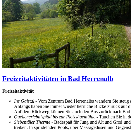
Freizeitaktivitäten in Bad Herrenalb
Freizeitaktivität
Ins Gaistal
- Vom Zentrum Bad Herrenalbs wandern Sie stetig a
Anfangs haben Sie immer wieder herrliche Blicke zurück auf d
Auf dem Rückweg können Sie auch den Bus zurück nach Bad 
Quellenerlebnispfad bis zur Plotzsägemühle
-
Tauchen Sie in de
Siebentäler Therme
- Badespaß für Jung und Alt und Groß und 
treiben. In sprudelnden Pools, über Massagedüsen und Gegens