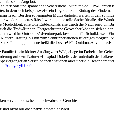
as umfassende Angebot.
turerlebnis und spannender Schatzsuche. Mithilfe von GPS-Geräten beg
lter, in dem sich beispielsweise ein Logbuch zum Eintrag des Findern
man Tradi. Bei den sogenannten Multis dagegen warten in den zu finden
er wieder ein neues Rätsel wartet – eine tolle Sache für alle, die Wa
 Möglichkeit, eine tolle Entdeckungsreise durch die Natur rund um 
sich die Tradi-Runden, Fortgeschrittene Geocacher können sich an den
gramm wird im Outdoor-/Adventurepark besonders für Schulklassen, F
 Klettern, Rafting bis hin zum Schnuppertauchen ist einiges möglich.
Spaß für Junggebliebene heißt die Devise! Für Outdoor-Adventure-Erle
ze Familie ist ein kleiner Ausflug zum Wildgehege im Dobeltal.Im Ge
derung auf dem Naturerlebnispfad Dobeltal, der unterhalb der Falkens
 Spaziergänger an verschiedenen Stationen alles über die Besonderhei
.html?categoryID=65
lken serviert badische und schwäbische Gerichte
r sind nicht nur die Spätzle empfehlenswert.